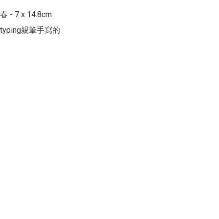
 7 x 14.8cm 

yping親筆手寫的