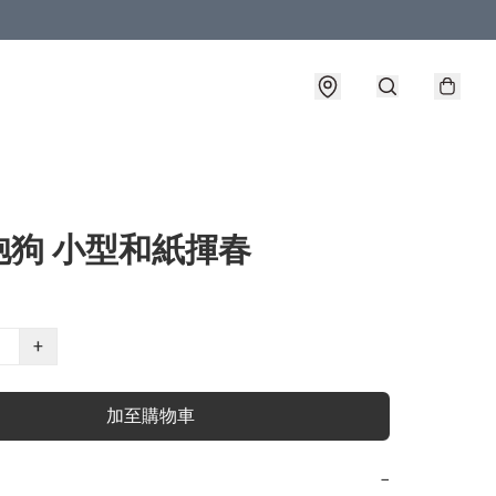
抱狗 小型和紙揮春
+
加至購物車
−