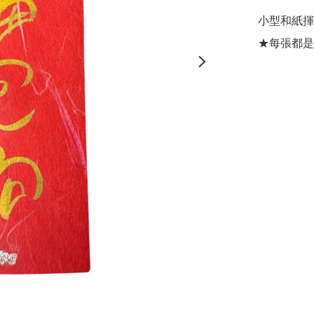
小型和紙揮春 -
★每張都是t