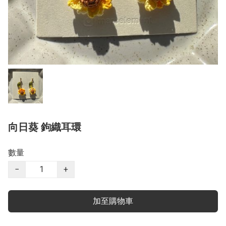
向日葵 鉤織耳環
數量
−
+
加至購物車