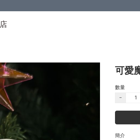
物店
可愛
數量
−
簡介