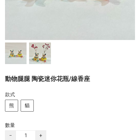
動物腿腿 陶瓷迷你花瓶/線香座
款式
熊
貓
數量
−
+