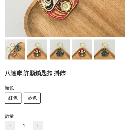
八達摩 許願鎖匙扣 掛飾
顏色
紅色
藍色
數量
−
+