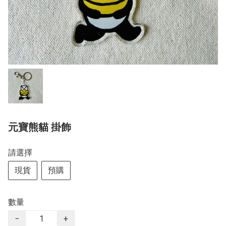
元寶熊貓 掛飾
請選擇
現貨
預購
數量
−
+